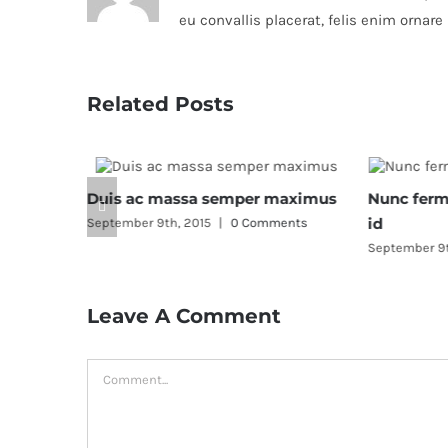
eu convallis placerat, felis enim ornare 
Related Posts
Duis ac massa semper maximus
Nunc ferm
enim
id
September 9th, 2015
|
0 Comments
September 9t
ents
Leave A Comment
Comment