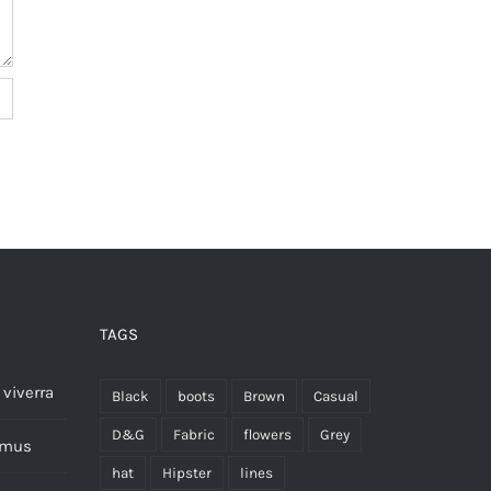
TAGS
viverra
Black
boots
Brown
Casual
D&G
Fabric
flowers
Grey
imus
hat
Hipster
lines