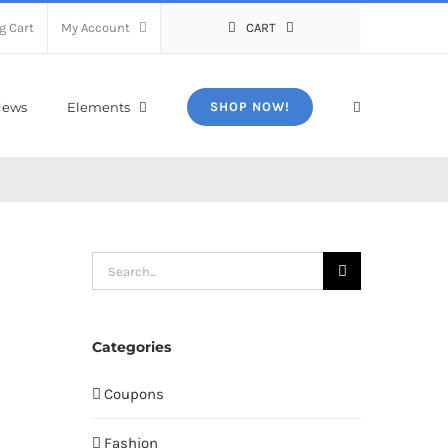
g Cart
My Account
CART
ews
Elements
SHOP NOW!
Search
for:
Categories
Coupons
Fashion