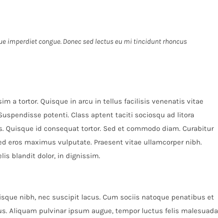
eque imperdiet congue. Donec sed lectus eu mi tincidunt rhoncus
m a tortor. Quisque in arcu in tellus facilisis venenatis vitae
Suspendisse potenti. Class aptent taciti sociosqu ad litora
s. Quisque id consequat tortor. Sed et commodo diam. Curabitur
d eros maximus vulputate. Praesent vitae ullamcorper nibh.
s blandit dolor, in dignissim.
lerisque nibh, nec suscipit lacus. Cum sociis natoque penatibus et
us. Aliquam pulvinar ipsum augue, tempor luctus felis malesuada