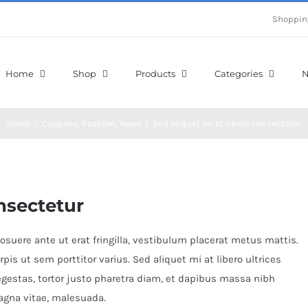
Shoppin
Home
Shop
Products
Categories
N
Home
/
Coupons
,
Fashion
,
News
/
Sed aliquet mi at libero consectetur
onsectetur
posuere ante ut erat fringilla, vestibulum placerat metus mattis.
pis ut sem porttitor varius. Sed aliquet mi at libero ultrices
gestas, tortor justo pharetra diam, et dapibus massa nibh
gna vitae, malesuada.