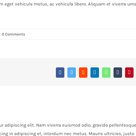
m eget vehicula metus, ac vehicula libero. Aliquam et viverra urna
|
0 Comments
Facebook
Twitter
Reddit
LinkedIn
WhatsApp
Tumblr
Pin
r adipiscing elit. Nam viverra euismod odio, gravida pellentesqu
cing in adipiscing et, interdum nec metus. Mauris ultricies, justo