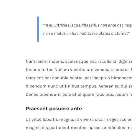
“In eu ultricies lacus. Phasellus non ante nec n
non a metus. In hac habitasse platea dictumst”
Nam lorem mauris, scelerisque nec iaculis id, dignissi
finibus tortor. Nullam vestibulum venenatis auctor. 
torquent per conubia nostra, per inceptos himenaeo
bibendum nunc ut finibus tempus. Aenean eu dui se
Donec bibendum, odio ut aliquam faucibus, ipsum feli
Praesent posuere ante
Ut vitae lobortis magna, id viverra orci. In eget sce
magnis dis parturient montes, nascetur ridiculus m