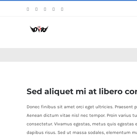
Skip
Facebook
Twitter
Instagram
Pinterest
WhatsApp
to
content
View
Sed aliquet mi at libero c
Larger
Image
Donec finibus sit amet orci eget ultricies. Praesent 
Aenean dictum vitae nisl nec tempor. Proin varius tur
consectetur. Vivamus egestas, metus quis egestas e
dapibus risus. Sed ut massa sodales, elementum ma