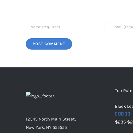
Top Rate
Black Le
12345 North Main Street,
Rated
5.0
Ori
$
235
$
2
out of 5
New York, NY 555555
pri